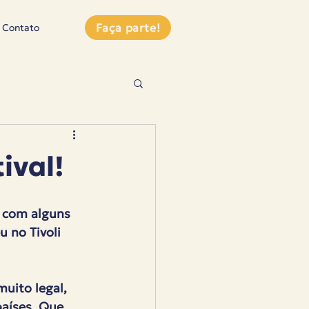
Faça parte!
Contato
ival!
, com alguns 
 no Tivoli 
uito legal, 
aíses. Que 