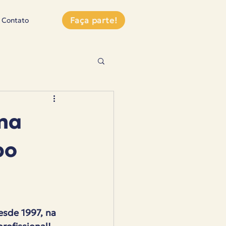
Faça parte!
Contato
ma
po
esde 1997, na 