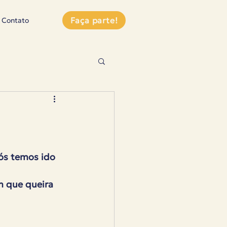
Faça parte!
Contato
nós temos ido 
m que queira 